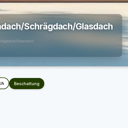
hdach/Schrägdach/Glasdach
hrägdach/Glasdach
ch
Beschattung