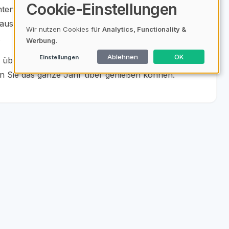
Cookie-Einstellungen
nten, sondern erfahren auch, welche Vorteile jede
naus beleuchten wir wichtige Aspekte wie
Wir nutzen Cookies für
Analytics, Functionality &
.
Werbung
.
Ablehnen
OK
Einstellungen
h über die neuesten Trends und technischen
en Sie das ganze Jahr über genießen können.